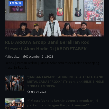
FESTIVAL
RED ARROW Group Band Beraliran Rod
Stewart Akan Hadir Di JABODETABEK
Redaktur
December 21, 2023
Depok | Pantau Terkini | Dibalik Salah satu musisi terlaris sepanjang
masa, Sir Rod St…
"JANGAN LAWAN" TAHUN INI SALAH SATU BAND
METAL CADAS "ROXX" (Trison, dkk) RILIS SINGLE
TERBARU MEREKA
July 24, 2023
*"Massa Vokalis Rock Indonesia membanjiri
pertemuan dengan Ganjar Pranowo"*