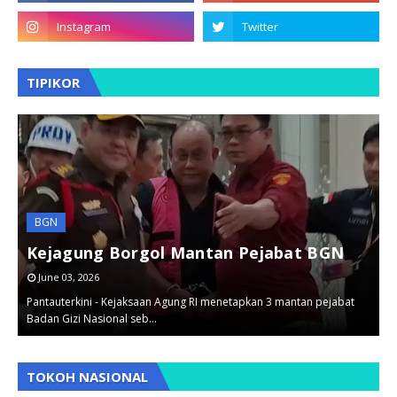
TIPIKOR
BGN
t
Kejagung Borgol Mantan Pejabat BGN
June 03, 2026
.
Pantauterkini - Kejaksaan Agung RI menetapkan 3 mantan pejabat
P
Badan Gizi Nasional seb…
p
,
,
TOKOH NASIONAL