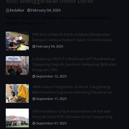
RSUI Selenggarakan Donor Darah
Redaktur
February 04, 2026
Pantauterkini.com | BejiRumah Sakit Universitas Indonesia (RSUI)
kembali menegaskan ko…
PMI Kota Depok Perlu Adakan Kerjasama
Dengan semua Rumah Sakit Se Indonesia.
February 04, 2026
Lokakarya Mini Tri Bulanan UPT Puskesmas
Cipayung Depok,Giatkan Swipping BPB dan
Program CKG
September 12, 2025
4000 Calon Pengantin di Kota Tangerang
Manfaatkan Layanan Skrining Kesehatan
September 11, 2025
550 Pendekar Unjuk Kebolehan di Parade
Pencak Silat IPSI Cibodas Kota Tangerang
September 07, 2025