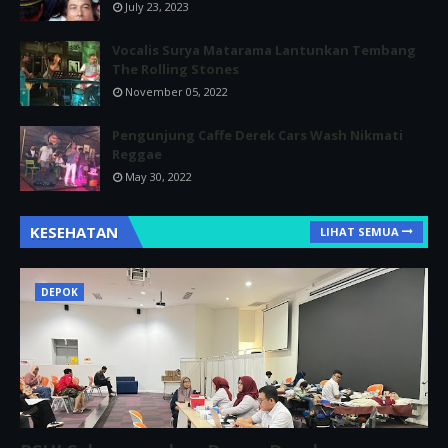
July 23, 2023
Vocalis Surya Matarama Lantunkan Tembang
The Rolling Stones
November 05, 2022
Pengunjung Caffe Derek Cars Wash Nikmati
Reggae
May 30, 2022
KESEHATAN
LIHAT SEMUA
DEPOK