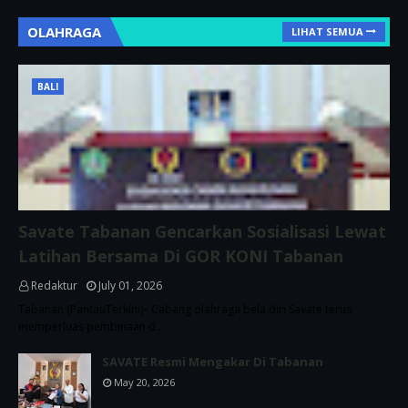
OLAHRAGA
LIHAT SEMUA
BALI
Savate Tabanan Gencarkan Sosialisasi Lewat
Latihan Bersama Di GOR KONI Tabanan
Redaktur
July 01, 2026
Tabanan (PantauTerkini)– Cabang olahraga bela diri Savate terus
memperluas pembinaan d…
SAVATE Resmi Mengakar Di Tabanan
May 20, 2026