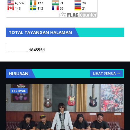
TOTAL TAYANGAN HALAMAN
1
8
4
5
5
5
1
HIBURAN
LIHAT SEMUA
FESTIVAL