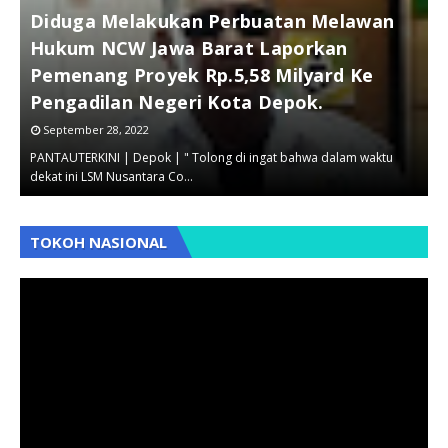
Diduga Melakukan Perbuatan Melawan
Lemahnya Pengawasan Kemendes
Hukum NCW Jawa Barat Laporkan
Pantau Terkini Kembali Menemukan
Pemenang Proyek Rp.5,58 Milyard Ke
"Dugaan Korup Dana BLT DD Di
Pengadilan Negeri Kota Depok.
Kabupaten Sukabumi
D
September 28, 2022
February 04, 2021
PANTAUTERKINI | Depok | " Tolong di ingat bahwa dalam waktu
Sukabumi | www.pantauterkini.co.id | Ke sekian kalinya tim
P
dekat ini LSM Nusantara Co…
Investigasi Pantau Terkini …
R
,
,
,
TOKOH NASIONAL