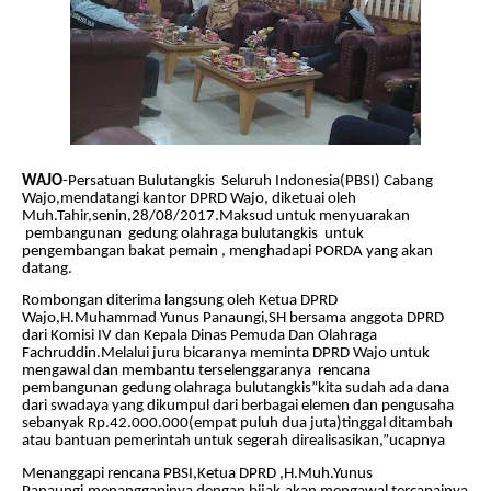
WAJO
-Persatuan Bulutangkis
Seluruh Indonesia(PBSI) Cabang
Wajo,mendatangi kantor DPRD Wajo, diketuai oleh
Muh.Tahir,senin,28/08/2017.Maksud untuk menyuarakan
pembangunan
gedung olahraga bulutangkis
untuk
pengembangan bakat pemain , menghadapi PORDA yang akan
datang.
Rombongan diterima langsung oleh Ketua DPRD
Wajo,H.Muhammad Yunus Panaungi,SH bersama anggota DPRD
dari Komisi IV dan Kepala Dinas Pemuda Dan Olahraga
Fachruddin.Melalui juru bicaranya meminta DPRD Wajo untuk
mengawal dan membantu terselenggaranya rencana
pembangunan gedung olahraga bulutangkis”kita sudah ada dana
dari swadaya yang dikumpul dari berbagai elemen dan pengusaha
sebanyak Rp.42.000.000(empat puluh dua juta)tinggal ditambah
atau bantuan pemerintah untuk segerah direalisasikan,”ucapnya
Menanggapi rencana PBSI,Ketua DPRD ,H.Muh.Yunus