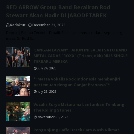
RED ARROW Group Band Beraliran Rod
Stewart Akan Hadir Di JABODETABEK
Redaktur
December 21, 2023
Depok | Pantau Terkini | Dibalik Salah satu musisi terlaris sepanjang
masa, Sir Rod St…
"JANGAN LAWAN" TAHUN INI SALAH SATU BAND
METAL CADAS "ROXX" (Trison, dkk) RILIS SINGLE
TERBARU MEREKA
July 24, 2023
*"Massa Vokalis Rock Indonesia membanjiri
pertemuan dengan Ganjar Pranowo"*
July 23, 2023
Vocalis Surya Matarama Lantunkan Tembang
The Rolling Stones
November 05, 2022
Pengunjung Caffe Derek Cars Wash Nikmati