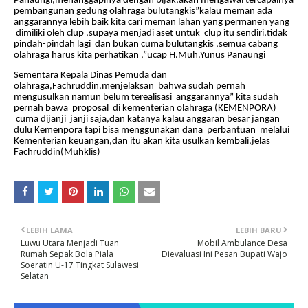
Panaungi,menanggapinya dengan bijak,akan mengawal tercapainya
pembangunan gedung olahraga bulutangkis”kalau meman ada
anggarannya lebih baik kita cari meman lahan yang permanen yang
dimiliki oleh clup ,supaya menjadi aset untuk clup itu sendiri,tidak
pindah-pindah lagi
dan bukan cuma bulutangkis ,semua cabang
olahraga harus kita perhatikan ,”ucap H.Muh.Yunus Panaungi
Sementara Kepala Dinas Pemuda dan
olahraga,Fachruddin,menjelaksan
bahwa sudah pernah
mengusulkan namun belum terealisasi
anggarannya” kita sudah
pernah bawa
proposal
di kementerian olahraga (KEMENPORA)
cuma dijanji
janji saja,dan katanya kalau anggaran besar jangan
dulu Kemenpora tapi bisa menggunakan dana
perbantuan
melalui
Kementerian keuangan,dan itu akan kita usulkan kembali,jelas
Fachruddin(Muhklis)
LEBIH LAMA
LEBIH BARU
Luwu Utara Menjadi Tuan
Mobil Ambulance Desa
Rumah Sepak Bola Piala
Dievaluasi Ini Pesan Bupati Wajo
Soeratin U-17 Tingkat Sulawesi
Selatan