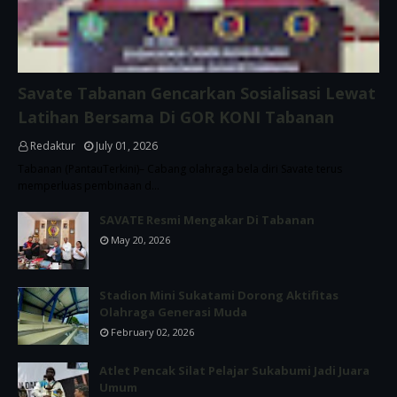
Savate Tabanan Gencarkan Sosialisasi Lewat
Latihan Bersama Di GOR KONI Tabanan
Redaktur
July 01, 2026
Tabanan (PantauTerkini)– Cabang olahraga bela diri Savate terus
memperluas pembinaan d…
SAVATE Resmi Mengakar Di Tabanan
May 20, 2026
Stadion Mini Sukatami Dorong Aktifitas
Olahraga Generasi Muda
February 02, 2026
Atlet Pencak Silat Pelajar Sukabumi Jadi Juara
Umum