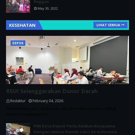
Reggae
May 30, 2022
KESEHATAN
LIHAT SEMUA
DEPOK
RSUI Selenggarakan Donor Darah
Redaktur
February 04, 2026
Pantauterkini.com | BejiRumah Sakit Universitas Indonesia (RSUI)
kembali menegaskan ko…
PMI Kota Depok Perlu Adakan Kerjasama
Dengan semua Rumah Sakit Se Indonesia.