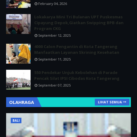
February 04, 2026
Lokakarya Mini Tri Bulanan UPT Puskesmas
Cipayung Depok,Giatkan Swipping BPB dan
Program CKG
September 12, 2025
4000 Calon Pengantin di Kota Tangerang
Manfaatkan Layanan Skrining Kesehatan
September 11, 2025
550 Pendekar Unjuk Kebolehan di Parade
Pencak Silat IPSI Cibodas Kota Tangerang
September 07, 2025
OLAHRAGA
LIHAT SEMUA
BALI