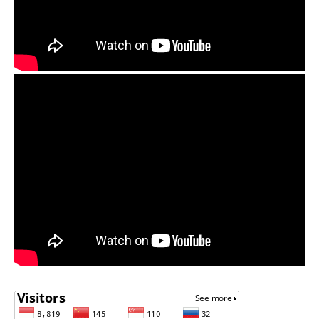
,
,
,