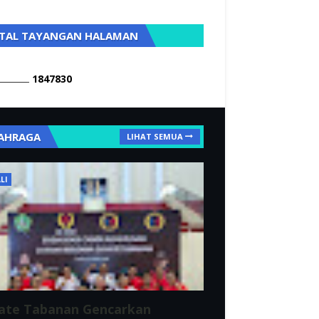
TAL TAYANGAN HALAMAN
1
8
4
7
8
3
0
AHRAGA
LIHAT SEMUA
LI
ate Tabanan Gencarkan