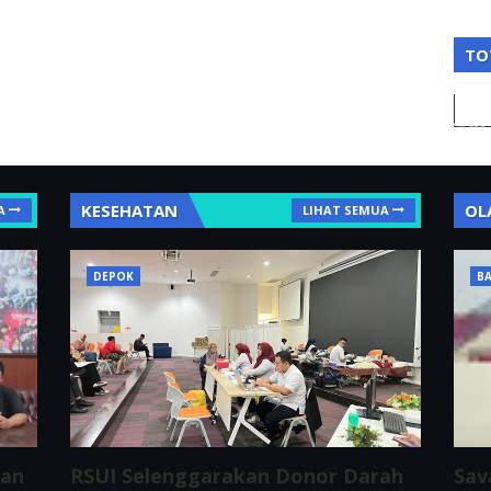
TO
KESEHATAN
OL
A
LIHAT SEMUA
DEPOK
BA
ran
RSUI Selenggarakan Donor Darah
Sav