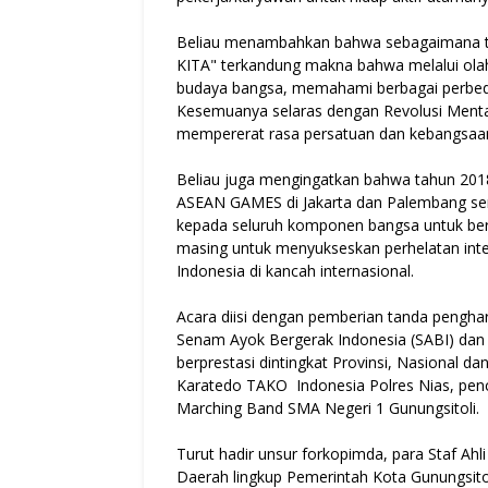
Beliau menambahkan bahwa sebagaimana
KITA" terkandung makna bahwa melalui olah
budaya bangsa, memahami berbagai perbed
Kesemuanya selaras dengan Revolusi Ment
mempererat rasa persatuan dan kebangsaan
Beliau juga mengingatkan bahwa tahun 201
ASEAN GAMES di Jakarta dan Palembang ser
kepada seluruh komponen bangsa untuk berp
masing untuk menyukseskan perhelatan int
Indonesia di kancah internasional.
Acara diisi dengan pemberian tanda pengh
Senam Ayok Bergerak Indonesia (SABI) dan 
berprestasi dintingkat Provinsi, Nasional 
Karatedo TAKO Indonesia Polres Nias, penc
Marching Band SMA Negeri 1 Gunungsitoli.
Turut hadir unsur forkopimda, para Staf Ahl
Daerah lingkup Pemerintah Kota Gunungsitol