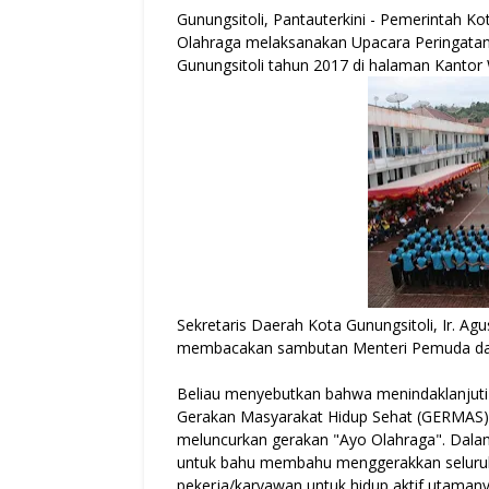
Gunungsitoli, Pantauterkini - Pemerintah K
Olahraga melaksanakan Upacara Peringatan
Gunungsitoli tahun 2017 di halaman Kantor 
Sekretaris Daerah Kota Gunungsitoli, Ir. 
membacakan sambutan Menteri Pemuda dan 
Beliau menyebutkan bahwa menindaklanjuti 
Gerakan Masyarakat Hidup Sehat (GERMAS),
meluncurkan gerakan "Ayo Olahraga". Dal
untuk bahu membahu menggerakkan seluruh 
pekerja/karyawan untuk hidup aktif utamanya