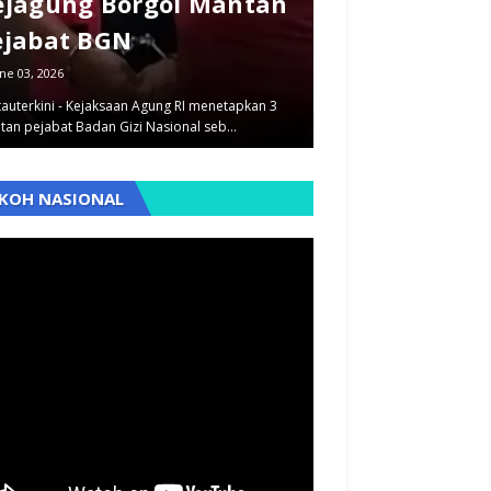
ejagung Borgol Mantan
dan Pegawai
ejabat BGN
Dilimpahkan
ne 03, 2026
September 12, 2025
auterkini - Kejaksaan Agung RI menetapkan 3
Pantauterkini - Dua kasus
tan pejabat Badan Gizi Nasional seb…
berbeda yaitu penyimpan
,
KOH NASIONAL