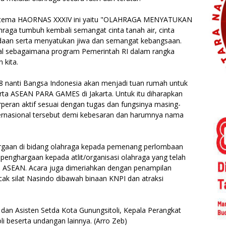
 tema HAORNAS XXXIV ini yaitu "OLAHRAGA MENYATUKAN
raga tumbuh kembali semangat cinta tanah air, cinta
aan serta menyatukan jiwa dan semangat kebangsaan.
al sebagaimana program Pemerintah RI dalam rangka
 kita.
8 nanti Bangsa Indonesia akan menjadi tuan rumah untuk
ta ASEAN PARA GAMES di Jakarta. Untuk itu diharapkan
eran aktif sesuai dengan tugas dan fungsinya masing-
ernasional tersebut demi kebesaran dan harumnya nama
argaan di bidang olahraga kepada pemenang perlombaan
penghargaan kepada atlit/organisasi olahraga yang telah
dan ASEAN. Acara juga dimeriahkan dengan penampilan
ak silat Nasindo dibawah binaan KNPI dan atraksi
i dan Asisten Setda Kota Gunungsitoli, Kepala Perangkat
i beserta undangan lainnya. (Arro Zeb)