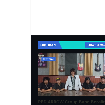
HIBURAN
LIHAT SEMU
FESTIVAL
RED ARROW Group Band Berali