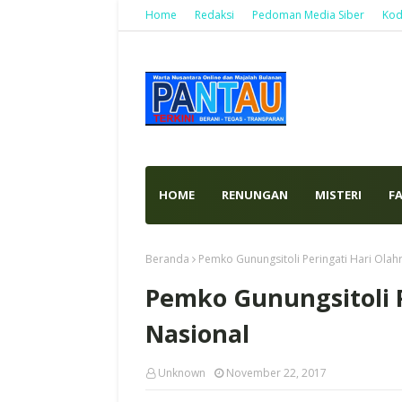
Home
Redaksi
Pedoman Media Siber
Kod
HOME
RENUNGAN
MISTERI
F
Beranda
Pemko Gunungsitoli Peringati Hari Olah
Pemko Gunungsitoli P
Nasional
Unknown
November 22, 2017