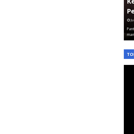
Jakbar Sampai Plt Dirjen
K
Diseret
P
June 03, 2026
Ju
 Ke sekian
Pantauterkini – Komisi Pemberantasan Korupsi
Pant
…
kembali tancap gas. Rabu 3/6/2026 malam, …
man
,
,
TO