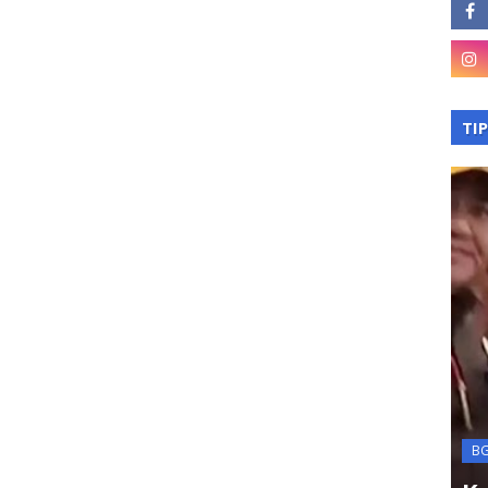
TI
asan
Terkini
kan
BGN
na BLT
KPK OTT Kepala Kanim
B