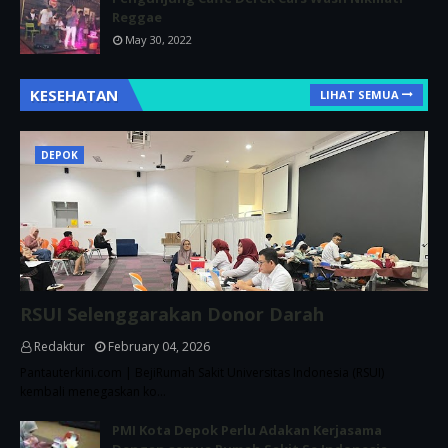
Reggae
May 30, 2022
KESEHATAN
LIHAT SEMUA
DEPOK
RSUI Selenggarakan Donor Darah
Redaktur
February 04, 2026
Pantauterkini.com | BejiRumah Sakit Universitas Indonesia (RSUI)
kembali menegaskan ko…
PMI Kota Depok Perlu Adakan Kerjasama