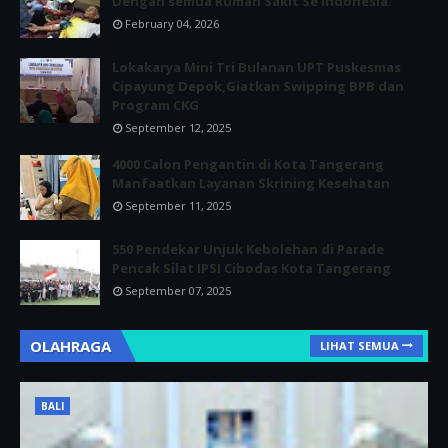
Dengan semua Rumah Sakit Se Indonesia.
February 04, 2026
Lokakarya Mini Tri Bulanan UPT Puskesmas
Cipayung Depok,Giatkan Swipping BPB dan
Program CKG
September 12, 2025
4000 Calon Pengantin di Kota Tangerang
Manfaatkan Layanan Skrining Kesehatan
September 11, 2025
550 Pendekar Unjuk Kebolehan di Parade
Pencak Silat IPSI Cibodas Kota Tangerang
September 07, 2025
OLAHRAGA
LIHAT SEMUA
BALI