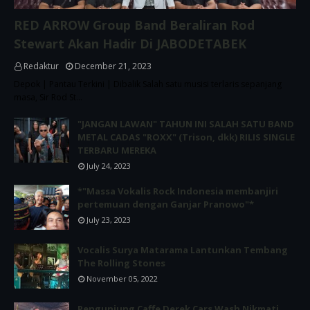
RED ARROW Group Band Beraliran Rod
Stewart Akan Hadir Di JABODETABEK
Redaktur
December 21, 2023
Depok | Pantau Terkini | Dibalik Salah satu musisi terlaris sepanjang
masa, Sir Rod St…
"JANGAN LAWAN" TAHUN INI SALAH SATU BAND
METAL CADAS "ROXX" (Trison, dkk) RILIS SINGLE
TERBARU MEREKA
July 24, 2023
*"Massa Vokalis Rock Indonesia membanjiri
pertemuan dengan Ganjar Pranowo"*
July 23, 2023
Vocalis Surya Matarama Lantunkan Tembang
The Rolling Stones
November 05, 2022
Pengunjung Caffe Derek Cars Wash Nikmati