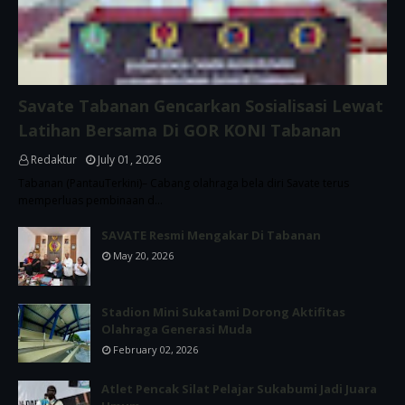
Savate Tabanan Gencarkan Sosialisasi Lewat
Latihan Bersama Di GOR KONI Tabanan
Redaktur
July 01, 2026
Tabanan (PantauTerkini)– Cabang olahraga bela diri Savate terus
memperluas pembinaan d…
SAVATE Resmi Mengakar Di Tabanan
May 20, 2026
Stadion Mini Sukatami Dorong Aktifitas
Olahraga Generasi Muda
February 02, 2026
Atlet Pencak Silat Pelajar Sukabumi Jadi Juara