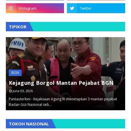
TIPIKOR
HUKUM
BGN
Perkara Korupsi Kades dan Pegawai DLH
Dilimpahkan
Kejagung Borgol Mantan Pejabat BGN
September 12, 2025
June 03, 2026
Pantauterkini - Dua kasus dugaan korupsi yang berbeda yaitu
Pantauterkini - Kejaksaan Agung RI menetapkan 3 mantan pejabat
B
penyimpangan dana desa dan…
Badan Gizi Nasional seb…
B
,
,
,
TOKOH NASIONAL