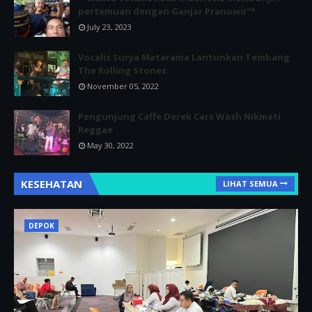
pertemuan dengan Ganjar Pranowo"*
July 23, 2023
Vocalis Surya Matarama Lantunkan Tembang
The Rolling Stones
November 05, 2022
Pengunjung Caffe Derek Cars Wash Nikmati
Reggae
May 30, 2022
KESEHATAN
LIHAT SEMUA
DEPOK