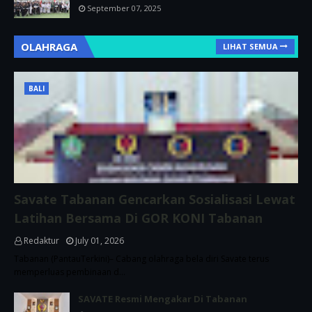
September 07, 2025
OLAHRAGA
LIHAT SEMUA
BALI
Savate Tabanan Gencarkan Sosialisasi Lewat
Latihan Bersama Di GOR KONI Tabanan
Redaktur
July 01, 2026
Tabanan (PantauTerkini)– Cabang olahraga bela diri Savate terus
memperluas pembinaan d…
SAVATE Resmi Mengakar Di Tabanan