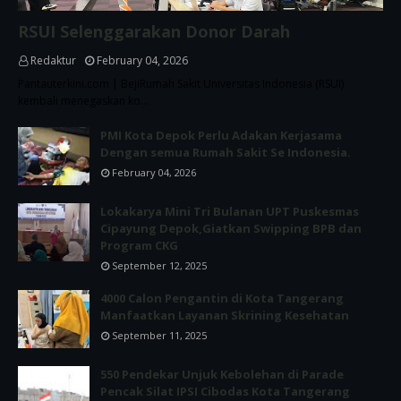
RSUI Selenggarakan Donor Darah
Redaktur
February 04, 2026
Pantauterkini.com | BejiRumah Sakit Universitas Indonesia (RSUI)
kembali menegaskan ko…
PMI Kota Depok Perlu Adakan Kerjasama
Dengan semua Rumah Sakit Se Indonesia.
February 04, 2026
Lokakarya Mini Tri Bulanan UPT Puskesmas
Cipayung Depok,Giatkan Swipping BPB dan
Program CKG
September 12, 2025
4000 Calon Pengantin di Kota Tangerang
Manfaatkan Layanan Skrining Kesehatan
September 11, 2025
550 Pendekar Unjuk Kebolehan di Parade
Pencak Silat IPSI Cibodas Kota Tangerang