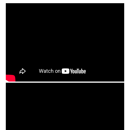
,
,
,