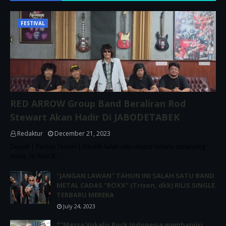
FESTIVAL
RED ARROW Group Band Beraliran Rod
Stewart Akan Hadir Di JABODETABEK
Redaktur
December 21, 2023
Depok | Pantau Terkini | Dibalik Salah satu musisi terlaris sepanjang
masa, Sir Rod St…
"JANGAN LAWAN" TAHUN INI SALAH SATU BAND
METAL CADAS "ROXX" (Trison, dkk) RILIS SINGLE
TERBARU MEREKA
July 24, 2023
*"Massa Vokalis Rock Indonesia membanjiri