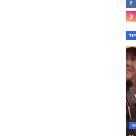
TI
asan
Terkini
kan
BGN
na BLT
KPK OTT Kepala Kanim
B