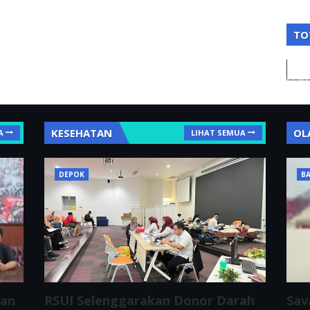
TO
KESEHATAN
OL
A
LIHAT SEMUA
DEPOK
BA
ran
RSUI Selenggarakan Donor Darah
Sav