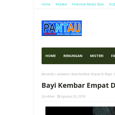
Home
Redaksi
Pedoman Media Siber
Kod
HOME
RENUNGAN
MISTERI
F
Beranda
sulawesi
Bayi Kembar Empat Di Wajo,
Bayi Kembar Empat D
Admin
Agustus 20, 2018