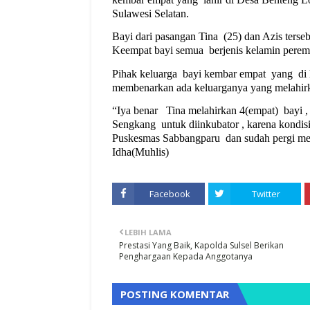
Sulawesi Selatan.
Bayi dari pasangan Tina
(25) dan Azis terseb
Keempat bayi semua
berjenis kelamin pere
Pihak keluarga
bayi kembar empat
yang
di
membenarkan ada keluarganya yang melahir
“Iya benar
Tina melahirkan 4(empat)
bayi 
Sengkang
untuk diinkubator , karena kondis
Puskesmas Sabbangparu dan sudah pergi me
Idha(Muhlis)
Facebook
Twitter
LEBIH LAMA
Prestasi Yang Baik, Kapolda Sulsel Berikan
Penghargaan Kepada Anggotanya
POSTING KOMENTAR