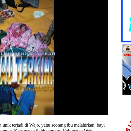
 terjadi di Wajo, yaitu seorang ibu melahirkan
bayi
 Lompoe, Kecamatan Sabbangparu, Kabupaten Wajo,