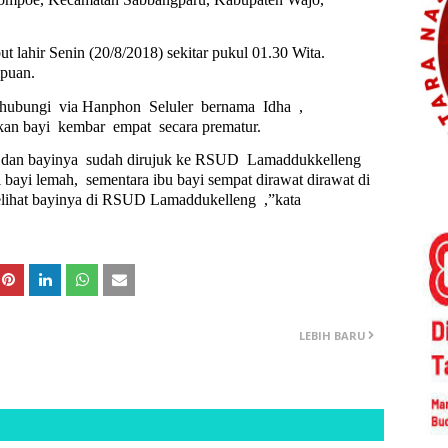
ut lahir Senin (20/8/2018) sekitar pukul 01.30 Wita.
mpuan.
 hubungi
via Hanphon
Seluler
bernama
Idha
,
kan bayi
kembar
empat
secara prematur.
, dan bayinya
sudah dirujuk ke RSUD
Lamaddukkelleng
i bayi lemah,
sementara ibu bayi sempat dirawat dirawat di
lihat bayinya di RSUD Lamaddukelleng ,”kata
LEBIH BARU