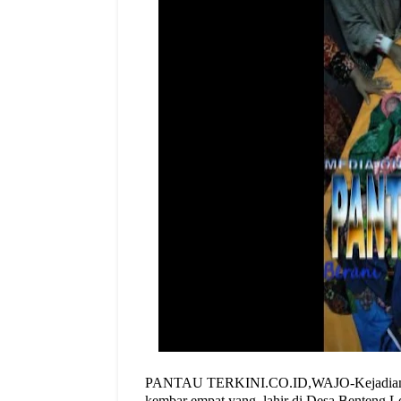
PANTAU TERKINI.CO.ID,WAJO-Kejadian unik
kembar empat yang
lahir di Desa Benteng