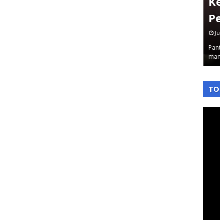
Jakbar Sampai Plt Dirjen
K
Diseret
P
June 03, 2026
Ju
 Ke sekian
Pantauterkini – Komisi Pemberantasan Korupsi
Pant
…
kembali tancap gas. Rabu 3/6/2026 malam, …
man
,
,
TO