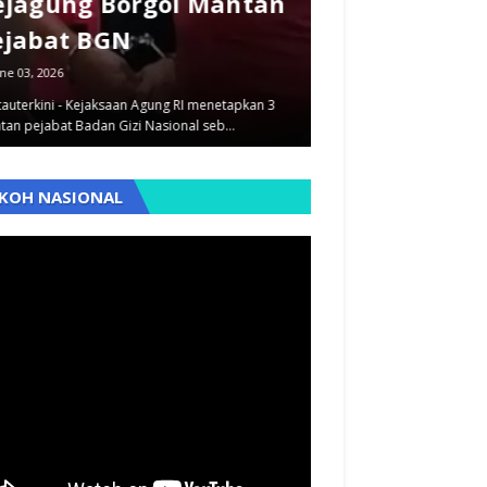
ejagung Borgol Mantan
dan Pegawai
ejabat BGN
Dilimpahkan
ne 03, 2026
September 12, 2025
auterkini - Kejaksaan Agung RI menetapkan 3
Pantauterkini - Dua kasus
tan pejabat Badan Gizi Nasional seb…
berbeda yaitu penyimpan
,
KOH NASIONAL