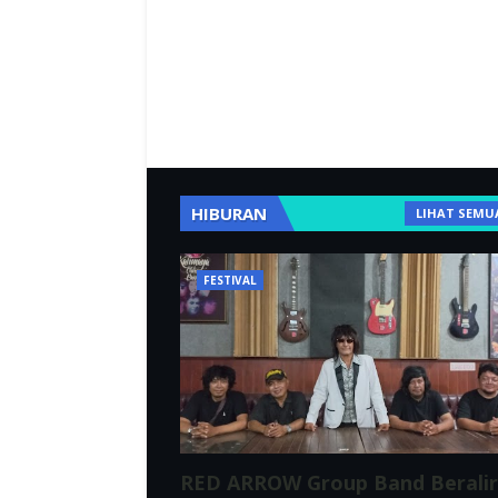
HIBURAN
LIHAT SEMU
FESTIVAL
RED ARROW Group Band Berali