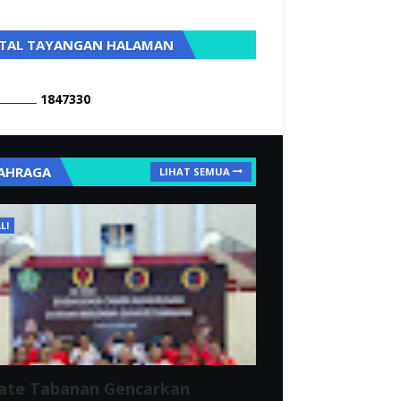
TAL TAYANGAN HALAMAN
1
8
4
7
3
3
0
AHRAGA
LIHAT SEMUA
LI
ate Tabanan Gencarkan