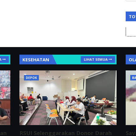
TO
KESEHATAN
OL
A
LIHAT SEMUA
DEPOK
BA
ran
RSUI Selenggarakan Donor Darah
Sav