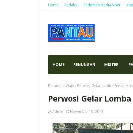
Home
Redaksi
Pedoman Media Siber
Kod
HOME
RENUNGAN
MISTERI
F
Beranda
Wajo
Perwosi Gelar Lomba Senam Kre
Perwosi Gelar Lomba
Admin
November 10, 2018