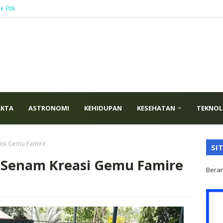
e Etik
AKTA
ASTRONOMI
KEHIDUPAN
KESEHATAN
TEKNOL
asi Gemu Famire
SI
 Senam Kreasi Gemu Famire
Bera