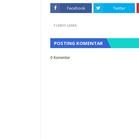
Facebook
Twitter
LEBIH LAMA
POSTING KOMENTAR
0 Komentar
 Melakukan
BLT DDM
tan Melawan
Lemahnya Pengaw
NCW Jawa Barat
Kemendes Pantau 
an Pemenang
Kembali Menemu
Rp.5,58 Milyard Ke
"Dugaan Korup Da