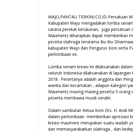
WAJO,PANTAU TERKINI.CO.ID-Persatuan Wani
Kabupaten Wajo mengadakan lomba senam
sarana perekat kerukunan, juga persatuan d
Maumere) diharapkan dapat memberikan ma
pecinta olahraga terutama Ibu ibu Dharmaw
kabupaten Wajo dan Pengurus Koni serta P
perlombaan ini.
Lomba senam kreasi ini dilaksanakan dala
seluruh Indonesia dilaksanakan di lapanga
2018. Pesertanya adalah anggota dan Pengu
wanita dan kecamatan , adapun kategori y
Maumere) masing masing peserta 5 orang da
peserta membawa musik sendiri.
Dalam sambutan Ketua Koni Drs. H. Andi 
dalam perlombaan memberikan apresiasi k
kreasi maumere merupakan suatu wadah ya
dan memasyarakatkan olahraga , dan kedepan