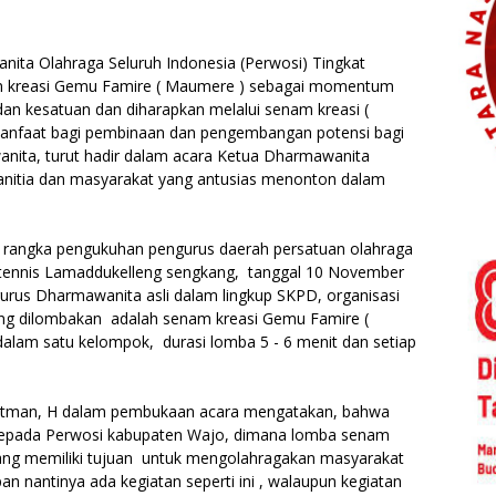
ta Olahraga Seluruh Indonesia (Perwosi) Tingkat
 kreasi Gemu Famire ( Maumere ) sebagai momentum
an kesatuan dan diharapkan melalui senam kreasi (
nfaat bagi pembinaan dan pengembangan potensi bagi
anita, turut hadir dalam acara Ketua Dharmawanita
anitia dan masyarakat yang antusias menonton dalam
m rangka pengukuhan pengurus daerah persatuan olahraga
n tennis Lamaddukelleng sengkang, tanggal 10 November
rus Dharmawanita asli dalam lingkup SKPD, organisasi
ang dilombakan adalah senam kreasi Gemu Famire (
lam satu kelompok, durasi lomba 5 - 6 menit dan setiap
Witman, H dalam pembukaan acara mengatakan, bahwa
epada Perwosi kabupaten Wajo, dimana lomba senam
ng memiliki tujuan untuk mengolahragakan masyarakat
 nantinya ada kegiatan seperti ini , walaupun kegiatan