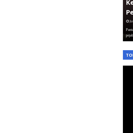
Jakbar Sampai Plt Dirjen
K
Diseret
P
June 03, 2026
Ju
an kalinya tim
Pantauterkini – Komisi Pemberantasan Korupsi kembali tancap
Pant
gas. Rabu 3/6/2026 malam, …
peja
,
,
TO