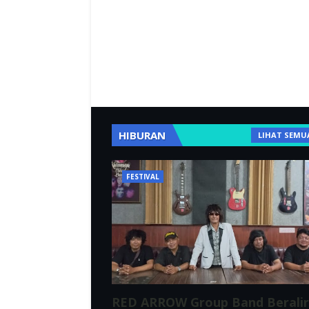
HIBURAN
LIHAT SEMU
FESTIVAL
RED ARROW Group Band Berali