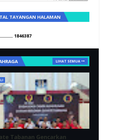
TAL TAYANGAN HALAMAN
1
8
4
6
3
8
7
AHRAGA
LIHAT SEMUA
LI
ate Tabanan Gencarkan