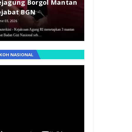
ejagung Borgol Mantan
dan Pegawai
ejabat BGN
Dilimpahkan
ne 03, 2026
September 12, 2025
auterkini - Kejaksaan Agung RI menetapkan 3 mantan
Pantauterkini - Dua kasus duga
bat Badan Gizi Nasional seb…
penyimpangan dana desa dan…
,
KOH NASIONAL