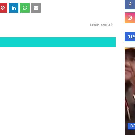
LEBIH BARU
TI
asan
Terkini
kan
BGN
na BLT
KPK OTT Kepala Kanim
B