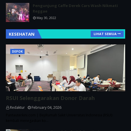
Pengunjung Caffe Derek Cars Wash Nikmati
Reggae
May 30, 2022
KESEHATAN
LIHAT SEMUA
DEPOK
RSUI Selenggarakan Donor Darah
Redaktur
February 04, 2026
Pantauterkini.com | BejiRumah Sakit Universitas Indonesia (RSUI)
kembali menegaskan ko…