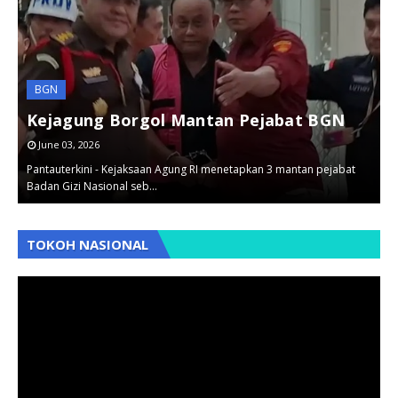
HUKUM
BGN
Perkara Korupsi Kades dan Pegawai DLH
Kejagung Borgol Mantan Pejabat BGN
Dilimpahkan
June 03, 2026
September 12, 2025
Pantauterkini - Kejaksaan Agung RI menetapkan 3 mantan pejabat
Pantauterkini - Dua kasus dugaan korupsi yang berbeda yaitu
B
Badan Gizi Nasional seb…
penyimpangan dana desa dan…
B
,
,
,
TOKOH NASIONAL