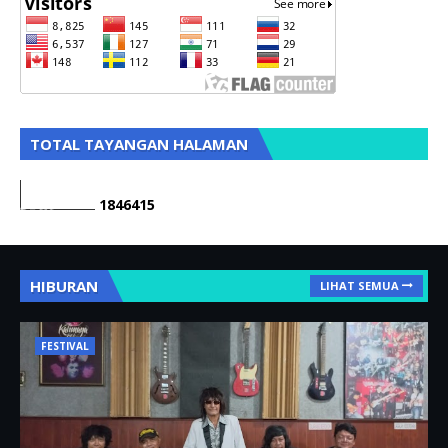
TOTAL TAYANGAN HALAMAN
1
8
4
6
4
1
5
HIBURAN
LIHAT SEMUA
FESTIVAL