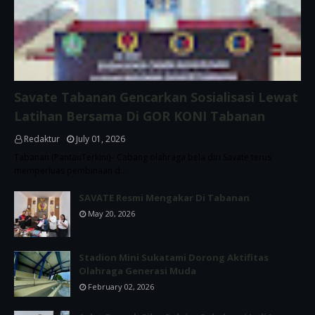
Savate Tabanan Gencarkan Sosialisasi Lewat
Latihan Bersama Di GOR KONI Tabanan
Redaktur
July 01, 2026
Tabanan (PantauTerkini)– Cabang olahraga bela diri Savate terus
memperluas pembinaan d…
SAVATE Resmi Mengakar Di Tabanan
May 20, 2026
Stadion Mini Sukatami Dorong Aktifitas
Olahraga Generasi Muda
February 02, 2026