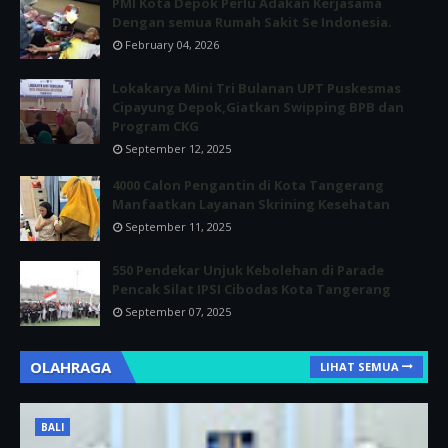
PMI Kota Depok Perlu Adakan Kerjasama
Dengan semua Rumah Sakit Se Indonesia.
February 04, 2026
Lokakarya Mini Tri Bulanan UPT Puskesmas
Cipayung Depok,Giatkan Swipping BPB dan
Program CKG
September 12, 2025
4000 Calon Pengantin di Kota Tangerang
Manfaatkan Layanan Skrining Kesehatan
September 11, 2025
550 Pendekar Unjuk Kebolehan di Parade
Pencak Silat IPSI Cibodas Kota Tangerang
September 07, 2025
OLAHRAGA
LIHAT SEMUA
BALI