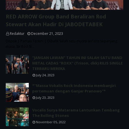
RED ARROW Group Band Beraliran Rod
Stewart Akan Hadir Di JABODETABEK
Redaktur
December 21, 2023
Depok | Pantau Terkini | Dibalik Salah satu musisi terlaris sepanjang
masa, Sir Rod St…
"JANGAN LAWAN" TAHUN INI SALAH SATU BAND
METAL CADAS "ROXX" (Trison, dkk) RILIS SINGLE
TERBARU MEREKA
July 24, 2023
*"Massa Vokalis Rock Indonesia membanjiri
pertemuan dengan Ganjar Pranowo"*
July 23, 2023
Vocalis Surya Matarama Lantunkan Tembang
The Rolling Stones
November 05, 2022