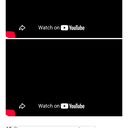
,
,
,