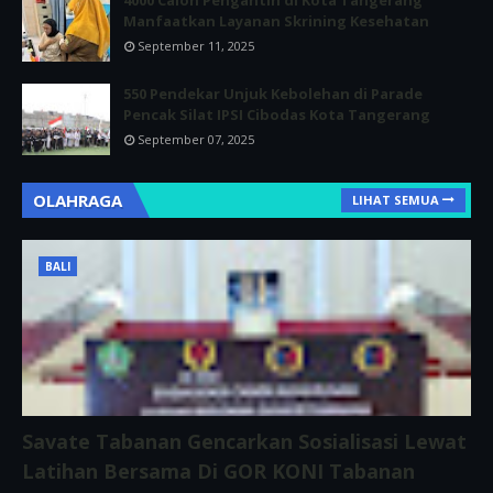
Manfaatkan Layanan Skrining Kesehatan
September 11, 2025
550 Pendekar Unjuk Kebolehan di Parade
Pencak Silat IPSI Cibodas Kota Tangerang
September 07, 2025
OLAHRAGA
LIHAT SEMUA
BALI
Savate Tabanan Gencarkan Sosialisasi Lewat
Latihan Bersama Di GOR KONI Tabanan