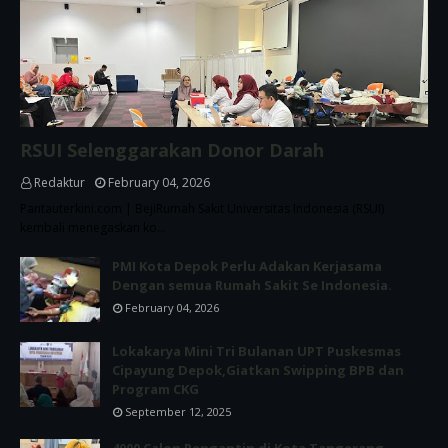
RSUI Selenggarakan Donor Darah
Redaktur
February 04, 2026
Pantauterkini.com | BejiRumah Sakit Universitas Indonesia (RSUI)
kembali menegaskan ko…
PMI Kota Depok Perlu Adakan Kerjasama
Dengan semua Rumah Sakit Se Indonesia.
February 04, 2026
Lokakarya Mini Tri Bulanan UPT Puskesmas
Cipayung Depok,Giatkan Swipping BPB dan
Program CKG
September 12, 2025
4000 Calon Pengantin di Kota Tangerang