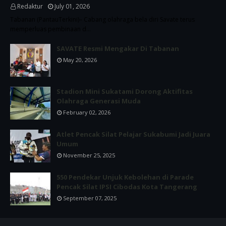
Redaktur
July 01, 2026
Tabanan (PantauTerkini)– Cabang olahraga bela diri Savate terus
memperluas pembinaan d…
SAVATE Resmi Mengakar Di Tabanan
May 20, 2026
Stadion Mini Sukatami Dorong Aktifitas
Olahraga Generasi Muda
February 02, 2026
Atlet Pencak Silat Pelajar Sukabumi Jadi Juara
Umum
November 25, 2025
550 Pendekar Unjuk Kebolehan di Parade
Pencak Silat IPSI Cibodas Kota Tangerang
September 07, 2025