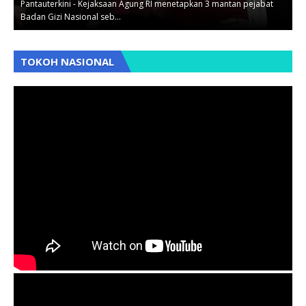
.
Pantauterkini - Kejaksaan Agung RI menetapkan 3 mantan pejabat
P
Badan Gizi Nasional seb…
p
,
,
TOKOH NASIONAL
,
,