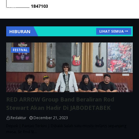
1
8
4
7
1
0
3
HIBURAN
LIHAT SEMUA
FESTIVAL
RED ARROW Group Band Beraliran Rod
Stewart Akan Hadir Di JABODETABEK
Redaktur
December 21, 2023
Depok | Pantau Terkini | Dibalik Salah satu musisi terlaris sepanjang
masa, Sir Rod St…