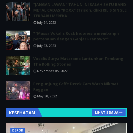
"JANGAN LAWAN" TAHUN INI SALAH SATU BAND
METAL CADAS "ROXX" (Trison, dkk) RILIS SINGLE
TERBARU MEREKA
July 24, 2023
*"Massa Vokalis Rock Indonesia membanjiri
pertemuan dengan Ganjar Pranowo"*
July 23, 2023
Vocalis Surya Matarama Lantunkan Tembang
The Rolling Stones
November 05, 2022
Pengunjung Caffe Derek Cars Wash Nikmati
Reggae
May 30, 2022
KESEHATAN
LIHAT SEMUA
DEPOK