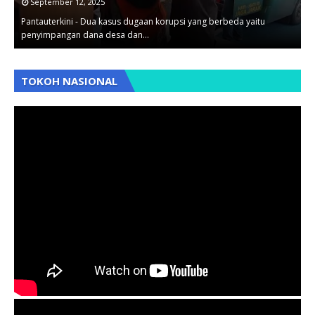
September 12, 2025
Pantauterkini - Dua kasus dugaan korupsi yang berbeda yaitu
B
penyimpangan dana desa dan…
B
,
,
TOKOH NASIONAL
,
,