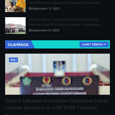
Manfaatkan Layanan Skrining Kesehatan
September 11, 2025
550 Pendekar Unjuk Kebolehan di Parade
Pencak Silat IPSI Cibodas Kota Tangerang
September 07, 2025
OLAHRAGA
LIHAT SEMUA
BALI
Savate Tabanan Gencarkan Sosialisasi Lewat
Latihan Bersama Di GOR KONI Tabanan