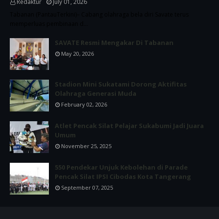
Redaktur
July 01, 2026
Tabanan (PantauTerkini)– Cabang olahraga bela diri Savate terus
memperluas pembinaan d…
SAVATE Resmi Mengakar Di Tabanan
May 20, 2026
Stadion Mini Sukatami Dorong Aktifitas
Olahraga Generasi Muda
February 02, 2026
Atlet Pencak Silat Pelajar Sukabumi Jadi Juara
Umum
November 25, 2025
550 Pendekar Unjuk Kebolehan di Parade
Pencak Silat IPSI Cibodas Kota Tangerang
September 07, 2025