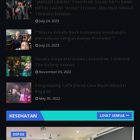
"JANGAN LAWAN" TAHUN INI SALAH SATU BAND
METAL CADAS "ROXX" (Trison, dkk) RILIS SINGLE
TERBARU MEREKA
July 24, 2023
*"Massa Vokalis Rock Indonesia membanjiri
pertemuan dengan Ganjar Pranowo"*
July 23, 2023
Vocalis Surya Matarama Lantunkan Tembang
The Rolling Stones
November 05, 2022
Pengunjung Caffe Derek Cars Wash Nikmati
Reggae
May 30, 2022
KESEHATAN
LIHAT SEMUA
DEPOK