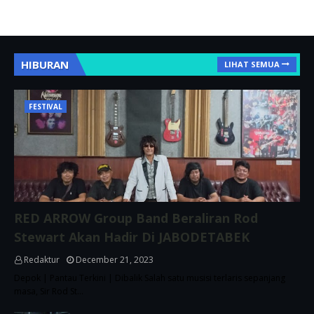
HIBURAN
LIHAT SEMUA
FESTIVAL
RED ARROW Group Band Beraliran Rod
Stewart Akan Hadir Di JABODETABEK
Redaktur
December 21, 2023
Depok | Pantau Terkini | Dibalik Salah satu musisi terlaris sepanjang
masa, Sir Rod St…