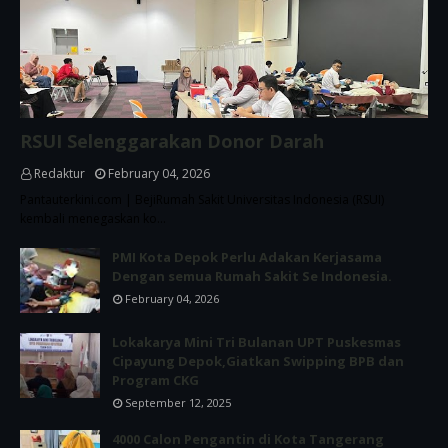
RSUI Selenggarakan Donor Darah
Redaktur
February 04, 2026
Pantauterkini.com | BejiRumah Sakit Universitas Indonesia (RSUI)
kembali menegaskan ko…
PMI Kota Depok Perlu Adakan Kerjasama
Dengan semua Rumah Sakit Se Indonesia.
February 04, 2026
Lokakarya Mini Tri Bulanan UPT Puskesmas
Cipayung Depok,Giatkan Swipping BPB dan
Program CKG
September 12, 2025
4000 Calon Pengantin di Kota Tangerang