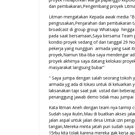
dan pembakaran,Pengembang proyek Litman 
Litman mengatakan Kepada awak media "B
pengrusakan,Penjarahan dan pembakaran t
broadcast di group group Whatsapp hingga
pada saat bersamaan,Saya bersama Team pad
kondisi proyek sedang of dari tanggal 29 
pekerja yang nungguin armada yang saat itu 
proyek,Namun tiba-tiba saya mendengar ad
proyek akhirnya saya datang kelokasi proyek
masyarakat langsung bubar"
" Saya jumpa dengan salah seorang tokoh y
armada yg ada di lokasi untuk di keluarkan 
laksanakan tapi saat pak ustad dan beberap
penanggung jawab demo tidak mau jumpai 
Kata litman Aneh dengan team nya tarmiji
Sudah saya ikutin,Mau di buatkan akses jal
jalan aspal untuk jalan desa Untuk izin penga
tangan,Mereka minta jatah pun sudah saya b
15rbu kita tolak karena mereka gak kerja a