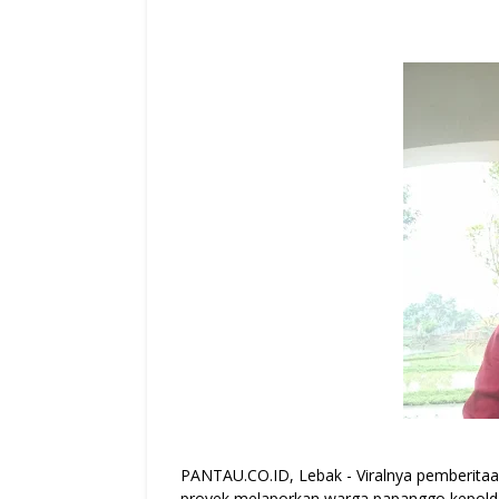
PANTAU.CO.ID, Lebak - Viralnya pemberit
proyek melaporkan warga papanggo kepolda