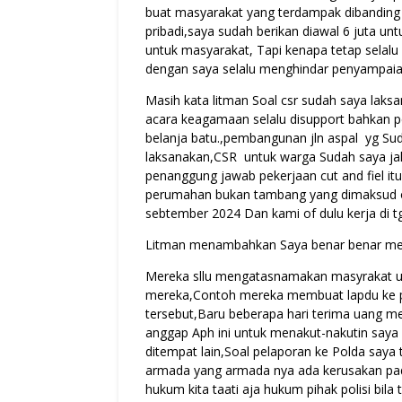
buat masyarakat yang terdampak dibanding 
pribadi,saya sudah berikan diawal 6 juta un
untuk masyarakat, Tapi kenapa tetap selal
dengan saya selalu menghindar penyampaian
Masih kata litman Soal csr sudah saya lak
acara keagamaan selalu disupport bahkan 
belanja batu.,pembangunan jln aspal yg S
laksanakan,CSR untuk warga Sudah saya jal
penanggung jawab pekerjaan cut and fiel itu 
perumahan bukan tambang yang dimaksud ole
sebtember 2024 Dan kami of dulu kerja di t
Litman menambahkan Saya benar benar mer
Mereka sllu mengatasnamakan masyrakat u
mereka,Contoh mereka membuat lapdu ke pol
tersebut,Baru beberapa hari terima uang mere
anggap Aph ini untuk menakut-nakutin saya 
ditempat lain,Soal pelaporan ke Polda saya
armada yang armada nya ada kerusakan pad
hukum kita taati aja hukum pihak polisi bil