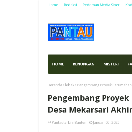
Home
Redaksi
Pedoman Media Siber
Kod
HOME
RENUNGAN
MISTERI
F
Beranda
lebak
Pengembang Proyek Perumahan Cu
Pengembang Proyek 
Desa Mekarsari Akhi
Pantauterkini Banten
Januari 05, 2025