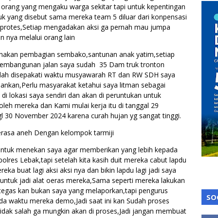
orang yang mengaku warga sekitar tapi untuk kepentingan
tuk yang disebut sama mereka team 5 diluar dari konpensasi
u protes,Setiap mengadakan aksi ga pernah mau jumpa
 nya melalui orang lain
sanakan pembagian sembako,santunan anak yatim,setiap
pembangunan jalan saya sudah 35 Dam truk tronton
udah disepakati waktu musyawarah RT dan RW SDH saya
ankan,Perlu masyarakat ketahui saya litman sebagai
di lokasi saya sendiri dan akan di peruntukan untuk
h mereka dan Kami mulai kerja itu di tanggal 29
gl 30 November 2024 karena curah hujan yg sangat tinggi.
asa aneh Dengan kelompok tarmiji
ntuk menekan saya agar memberikan yang lebih kepada
res Lebak,tapi setelah kita kasih duit mereka cabut lapdu
ka buat lagi aksi aksi nya dan bikin lapdu lagi jadi saya
untuk jadi alat oeras mereka,Sama seperti mereka lakukan
 tegas kan bukan saya yang melaporkan,tapi pengurus
SO
a waktu mereka demo,Jadi saat ini kan Sudah proses
a tidak salah ga mungkin akan di proses,Jadi jangan membuat