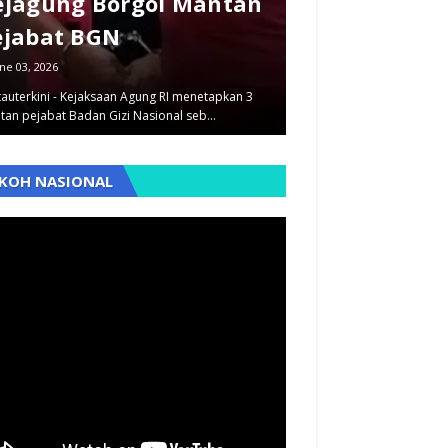
ejagung Borgol Mantan
dan Pegawai
ejabat BGN
Dilimpahkan
ne 03, 2026
September 12, 2025
auterkini - Kejaksaan Agung RI menetapkan 3
Pantauterkini - Dua kasus
tan pejabat Badan Gizi Nasional seb…
berbeda yaitu penyimpan
,
KOH NASIONAL