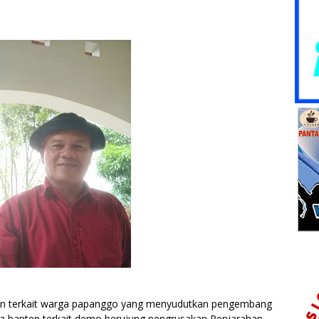
aan terkait warga papanggo yang menyudutkan pengembang
 banten terkait demo berujung pengrusakan,Penjarahan