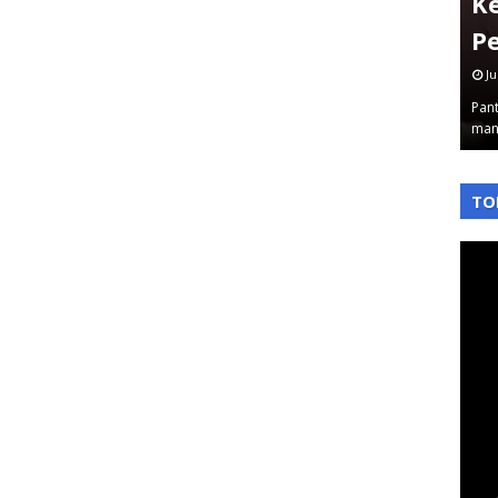
Jakbar Sampai Plt Dirjen
K
Diseret
P
June 03, 2026
Ju
 Ke sekian
Pantauterkini – Komisi Pemberantasan Korupsi
Pant
…
kembali tancap gas. Rabu 3/6/2026 malam, …
man
,
,
TO