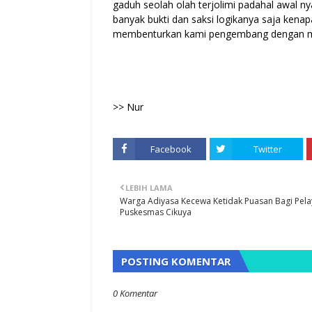
gaduh seolah olah terjolimi padahal awal n
banyak bukti dan saksi logikanya saja ken
membenturkan kami pengembang dengan mas
>> Nur
Facebook
Twitter
LEBIH LAMA
 Melakukan
BLT DDM
Warga Adiyasa Kecewa Ketidak Puasan Bagi Pel
Puskesmas Cikuya
tan Melawan
Lemahnya Pengaw
NCW Jawa Barat
Kemendes Pantau 
POSTING KOMENTAR
an Pemenang
Kembali Menemu
Rp.5,58 Milyard Ke
"Dugaan Korup Da
0 Komentar