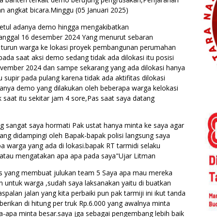
angkat bicara.Minggu (05 Januari 2025)
etul adanya demo hingga mengakibatkan
anggal 16 desember 2024 Yang menurut sebaran
 turun warga ke lokasi proyek pembangunan perumahan
a saat aksi demo sedang tidak ada dilokasi itu posisi
November 2024 dan sampe sekarang yang ada dilokasi hanya
supir pada pulang karena tidak ada aktifitas dilokasi
anya demo yang dilakukan oleh beberapa warga kelokasi
 saat itu sekitar jam 4 sore,Pas saat saya datang
g sangat saya hormati Pak ustat hanya minta ke saya agar
yang didampingi oleh Bapak-bapak polisi langsung saya
a warga yang ada di lokasi.bapak RT tarmidi selaku
atau mengatakan apa apa pada saya"Ujar Litman
 cs yang membuat julukan team 5 Saya apa mau mereka
an untuk warga ,sudah saya laksanakan yaitu di buatkan
spalan jalan yang kita perbaiki pun pak tarmiji ini ikut tanda
erikan di hitung per truk Rp.6.000 yang awalnya minta
pa-apa minta besar.saya jga sebagai pengembang lebih baik