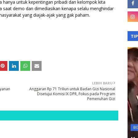
ya hanya untuk kepentingan pribadi dan kelompok kita
apa saat demo dan dimediasikan kenapa selalu menghindar
yarakat yang diajak-ajak yang gak paham.
TI
LEBIH BARU
ayanan
Anggaran Rp 71 Triliun untuk Badan Gizi Nasional
Disetujui Komisi IX DPR, Fokus pada Program
asan
Pemenuhan Gizi
Terkini
kan
BGN
na BLT
KPK OTT Kepala Kanim
B