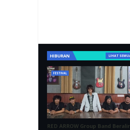
HIBURAN
LIHAT SEMU
FESTIVAL
RED ARROW Group Band Berali