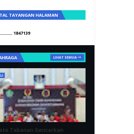
TAL TAYANGAN HALAMAN
1
8
4
7
1
3
9
AHRAGA
LIHAT SEMUA
LI
ate Tabanan Gencarkan