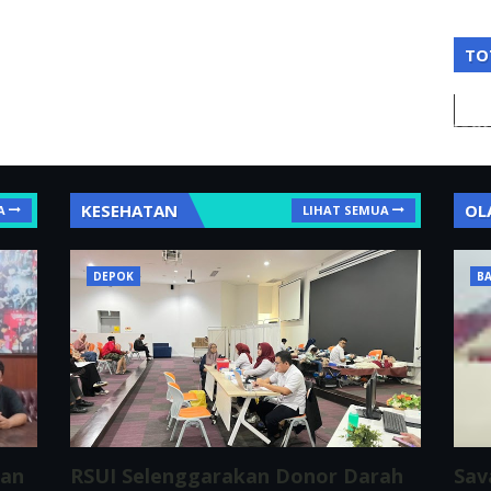
TO
KESEHATAN
OL
A
LIHAT SEMUA
DEPOK
BA
ran
RSUI Selenggarakan Donor Darah
Sav