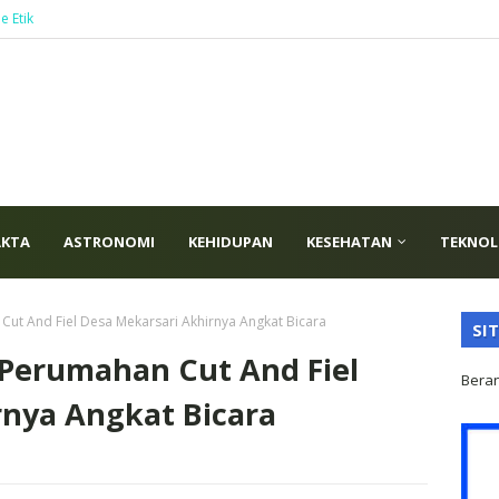
e Etik
AKTA
ASTRONOMI
KEHIDUPAN
KESEHATAN
TEKNOL
t And Fiel Desa Mekarsari Akhirnya Angkat Bicara
SI
Perumahan Cut And Fiel
Bera
rnya Angkat Bicara