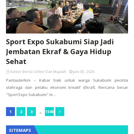
Sport Expo Sukabumi Siap Jadi
Jembatan Ekraf & Gaya Hidup
Sehat
Kantor Berita Online Dan Majalah
Juni 05, 2026
Pantauterkini – Kabar baik untuk warga Sukabumi pecinta
olahraga dan pelaku ekonomi kreatif (Ekraf). Rencana besar
"Sport Expo Sukabumi" m…
...
1
2
3
1548
SITEMAPS