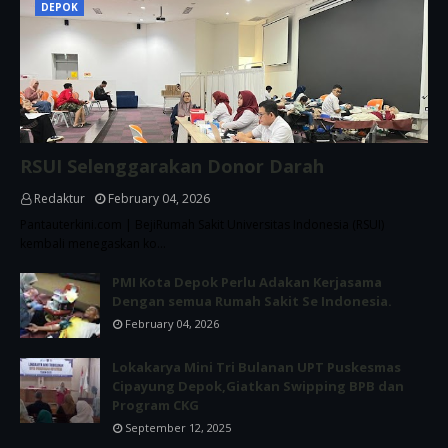
DEPOK
RSUI Selenggarakan Donor Darah
Redaktur
February 04, 2026
Pantauterkini.com | BejiRumah Sakit Universitas Indonesia (RSUI)
kembali menegaskan ko…
PMI Kota Depok Perlu Adakan Kerjasama
Dengan semua Rumah Sakit Se Indonesia.
February 04, 2026
Lokakarya Mini Tri Bulanan UPT Puskesmas
Cipayung Depok,Giatkan Swipping BPB dan
Program CKG
September 12, 2025