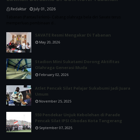
Redaktur
July 01, 2026
Tabanan (PantauTerkini)– Cabang olahraga bela diri Savate terus
memperluas pembinaan d…
SAVATE Resmi Mengakar Di Tabanan
May 20, 2026
Stadion Mini Sukatami Dorong Aktifitas
Olahraga Generasi Muda
February 02, 2026
Atlet Pencak Silat Pelajar Sukabumi Jadi Juara
Umum
November 25, 2025
550 Pendekar Unjuk Kebolehan di Parade
Pencak Silat IPSI Cibodas Kota Tangerang
September 07, 2025