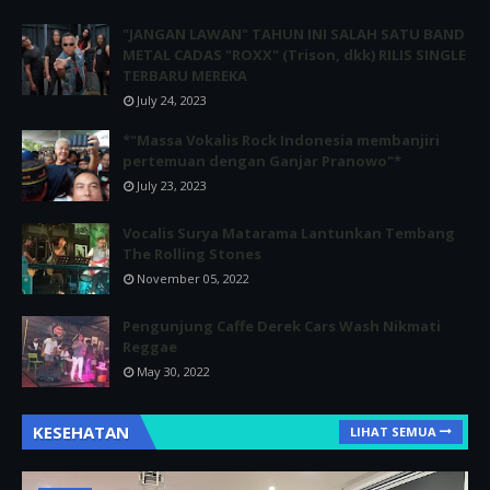
"JANGAN LAWAN" TAHUN INI SALAH SATU BAND
METAL CADAS "ROXX" (Trison, dkk) RILIS SINGLE
TERBARU MEREKA
July 24, 2023
*"Massa Vokalis Rock Indonesia membanjiri
pertemuan dengan Ganjar Pranowo"*
July 23, 2023
Vocalis Surya Matarama Lantunkan Tembang
The Rolling Stones
November 05, 2022
Pengunjung Caffe Derek Cars Wash Nikmati
Reggae
May 30, 2022
KESEHATAN
LIHAT SEMUA