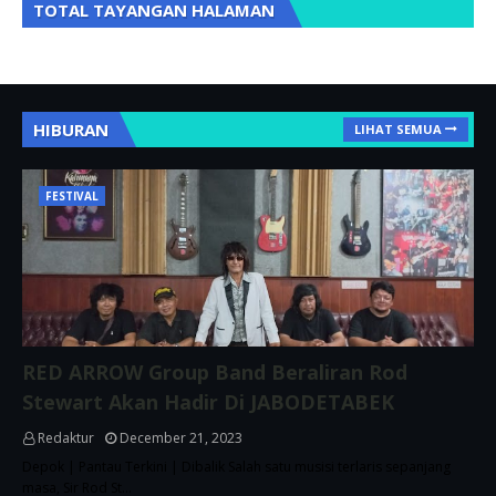
TOTAL TAYANGAN HALAMAN
HIBURAN
LIHAT SEMUA
FESTIVAL
RED ARROW Group Band Beraliran Rod
Stewart Akan Hadir Di JABODETABEK
Redaktur
December 21, 2023
Depok | Pantau Terkini | Dibalik Salah satu musisi terlaris sepanjang
masa, Sir Rod St…