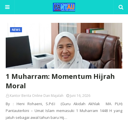
NEWS
1 Muharram: Momentum Hijrah
Moral
Kantor Berita Online Dan Majalah
Juni 16, 2026
By : Heni Rohaeni, S.Pd.I (Guru Akidah Akhlak MA. PLH)
Pantauterkini – Umat Islam memasuki 1 Muharram 1448 H yang
jatuh sebagai awal tahun baru Hij…