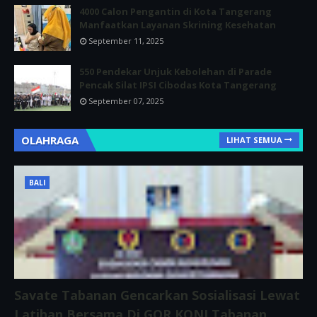
4000 Calon Pengantin di Kota Tangerang
Manfaatkan Layanan Skrining Kesehatan
September 11, 2025
550 Pendekar Unjuk Kebolehan di Parade
Pencak Silat IPSI Cibodas Kota Tangerang
September 07, 2025
OLAHRAGA
LIHAT SEMUA
BALI
Savate Tabanan Gencarkan Sosialisasi Lewat
Latihan Bersama Di GOR KONI Tabanan