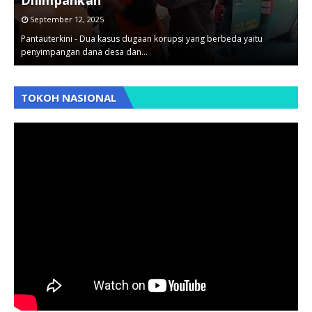
September 12, 2025
Pantauterkini - Dua kasus dugaan korupsi yang berbeda yaitu
B
penyimpangan dana desa dan…
B
,
,
TOKOH NASIONAL
,
,