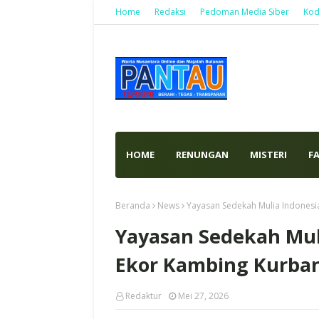
Home
Redaksi
Pedoman Media Siber
Kod
HOME
RENUNGAN
MISTERI
F
Beranda
News
Yayasan Sedekah Mulia Indonesi
Yayasan Sedekah Mul
Ekor Kambing Kurba
Redaktur
Mei 27, 2026