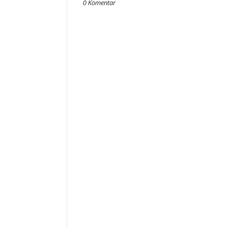
0 Komentar
ya Pengawasan
es Pantau Terkini
i Menemukan
BGN
n Korup Dana BLT
KPK OTT Kepala K