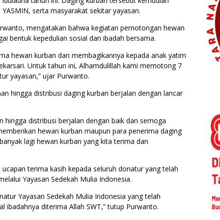
duladha tahun ini. Daging kurban tersebut kemudian
 YASMIN, serta masyarakat sekitar yayasan.
Purwanto, mengatakan bahwa kegiatan pemotongan hewan
gai bentuk kepedulian sosial dan ibadah bersama.
erima hewan kurban dan membagikannya kepada anak yatim
ekarsari. Untuk tahun ini, Alhamdulillah kami memotong 7
tur yayasan,” ujar Purwanto.
 hingga distribusi daging kurban berjalan dengan lancar
n hingga distribusi berjalan dengan baik dan semoga
memberikan hewan kurban maupun para penerima daging
anyak lagi hewan kurban yang kita terima dan
ucapan terima kasih kepada seluruh donatur yang telah
lalui Yayasan Sedekah Mulia Indonesia.
natur Yayasan Sedekah Mulia Indonesia yang telah
ibadahnya diterima Allah SWT,” tutup Purwanto.