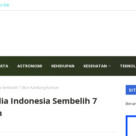
e Etik
AKTA
ASTRONOMI
KEHIDUPAN
KESEHATAN
TEKNOL
a Sembelih 7 Ekor Kambing Kurban
SI
ia Indonesia Sembelih 7
Bera
n