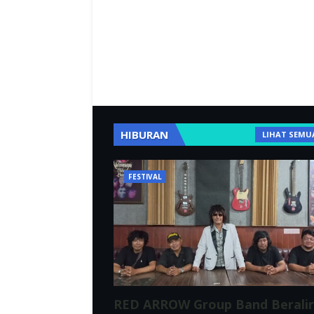
HIBURAN
LIHAT SEMU
FESTIVAL
RED ARROW Group Band Berali