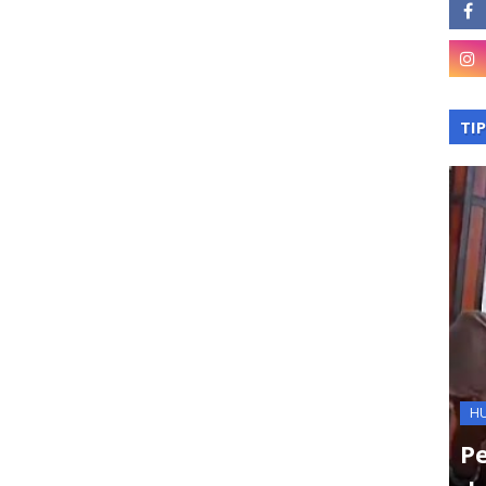
TI
H
anim
P
BGN