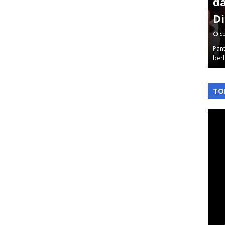
Dirjen
Kejagung Borgol Mantan
d
Pejabat BGN
D
June 03, 2026
S
 Korupsi
Pantauterkini - Kejaksaan Agung RI menetapkan 3
Pant
alam, …
mantan pejabat Badan Gizi Nasional seb…
ber
,
,
TO