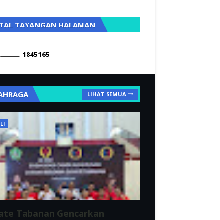
TAL TAYANGAN HALAMAN
1
8
4
5
1
6
5
AHRAGA
LIHAT SEMUA
LI
ate Tabanan Gencarkan