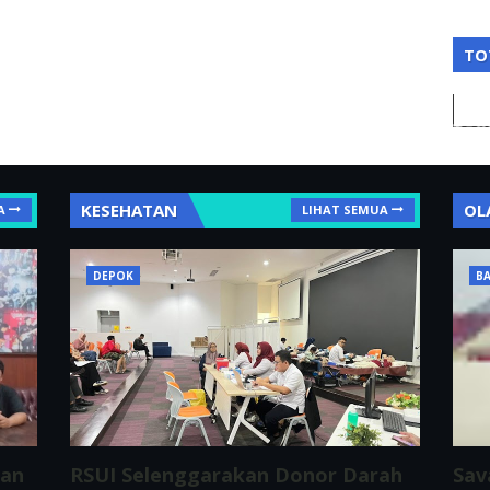
TO
KESEHATAN
OL
A
LIHAT SEMUA
DEPOK
BA
ran
RSUI Selenggarakan Donor Darah
Sav