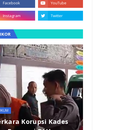
PIKOR
UKUM
erkara Korupsi Kades
HUKUM