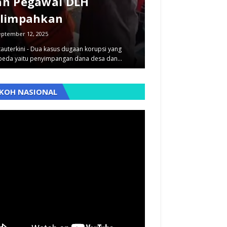
an Pegawai DLH
Ketua DPRD 
ilimpahkan
Jadi Tersang
eptember 12, 2025
August 26, 2025
auterkini - Dua kasus dugaan korupsi yang
Banjar | www.pantauterkin
beda yaitu penyimpangan dana desa dan…
(Kejari) Kota Banjar mene
,
KOH NASIONAL