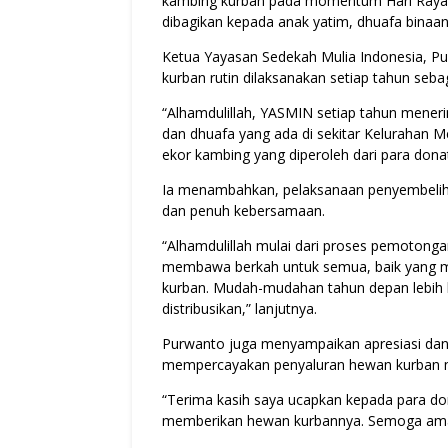
kambing kurban pada momentum Hari Raya I
dibagikan kepada anak yatim, dhuafa binaan
Ketua Yayasan Sedekah Mulia Indonesia, 
kurban rutin dilaksanakan setiap tahun seba
“Alhamdulillah, YASMIN setiap tahun men
dan dhuafa yang ada di sekitar Kelurahan M
ekor kambing yang diperoleh dari para dona
Ia menambahkan, pelaksanaan penyembelihan
dan penuh kebersamaan.
“Alhamdulillah mulai dari proses pemotonga
membawa berkah untuk semua, baik yang 
kurban. Mudah-mudahan tahun depan lebih b
distribusikan,” lanjutnya.
Purwanto juga menyampaikan apresiasi dan 
mempercayakan penyaluran hewan kurban me
“Terima kasih saya ucapkan kepada para do
memberikan hewan kurbannya. Semoga amal 