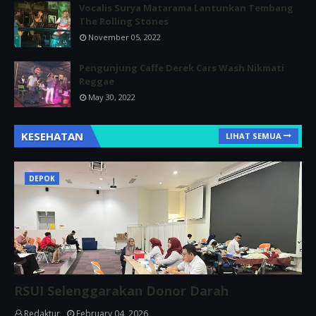
Vocalis Surya Matarama Lantunkan Tembang
The Rolling Stones
November 05, 2022
Pengunjung Caffe Derek Cars Wash Nikmati
Reggae
May 30, 2022
KESEHATAN
LIHAT SEMUA
DEPOK
RSUI Selenggarakan Donor Darah
Redaktur
February 04, 2026