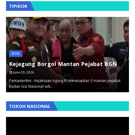
TIPIKOR
BGN
t
Kejagung Borgol Mantan Pejabat BGN
June 03, 2026
.
Pantauterkini - Kejaksaan Agung RI menetapkan 3 mantan pejabat
P
Badan Gizi Nasional seb…
p
,
,
TOKOH NASIONAL