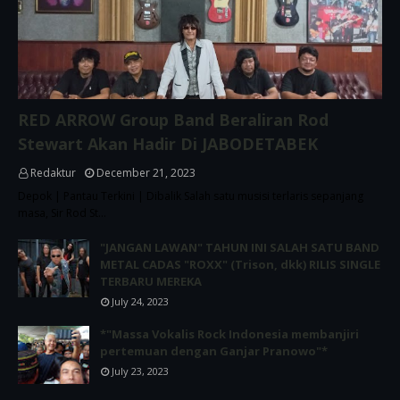
RED ARROW Group Band Beraliran Rod
Stewart Akan Hadir Di JABODETABEK
Redaktur
December 21, 2023
Depok | Pantau Terkini | Dibalik Salah satu musisi terlaris sepanjang
masa, Sir Rod St…
"JANGAN LAWAN" TAHUN INI SALAH SATU BAND
METAL CADAS "ROXX" (Trison, dkk) RILIS SINGLE
TERBARU MEREKA
July 24, 2023
*"Massa Vokalis Rock Indonesia membanjiri
pertemuan dengan Ganjar Pranowo"*
July 23, 2023