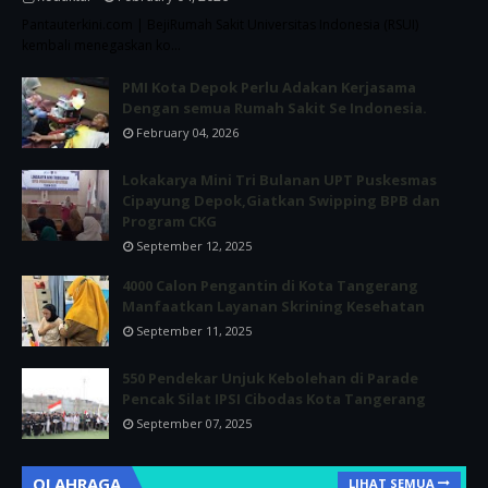
Pantauterkini.com | BejiRumah Sakit Universitas Indonesia (RSUI)
kembali menegaskan ko…
PMI Kota Depok Perlu Adakan Kerjasama
Dengan semua Rumah Sakit Se Indonesia.
February 04, 2026
Lokakarya Mini Tri Bulanan UPT Puskesmas
Cipayung Depok,Giatkan Swipping BPB dan
Program CKG
September 12, 2025
4000 Calon Pengantin di Kota Tangerang
Manfaatkan Layanan Skrining Kesehatan
September 11, 2025
550 Pendekar Unjuk Kebolehan di Parade
Pencak Silat IPSI Cibodas Kota Tangerang
September 07, 2025
OLAHRAGA
LIHAT SEMUA