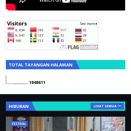
TOTAL TAYANGAN HALAMAN
1
8
4
8
6
1
1
HIBURAN
LIHAT SEMUA
FESTIVAL