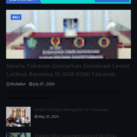
BALI
Savate Tabanan Gencarkan Sosialisasi Lewat
Latihan Bersama Di GOR KONI Tabanan
Redaktur
July 01, 2026
Tabanan (PantauTerkini)– Cabang olahraga bela diri Savate terus
memperluas pembinaan d…
SAVATE Resmi Mengakar Di Tabanan
May 20, 2026
Stadion Mini Sukatami Dorong Aktifitas