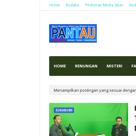
Home
Redaksi
Pedoman Media Siber
Kod
HOME
RENUNGAN
MISTERI
F
Menampilkan postingan yang sesuai denga
SUKABUMI