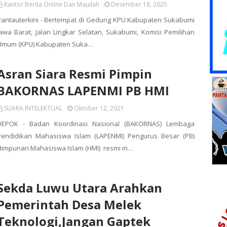
Kantor Berita Online Dan Majalah
Desember 18, 2025
Pantauterkini - Bertempat di Gedung KPU Kabupaten Sukabumi
Jawa Barat, Jalan Lingkar Selatan, Sukabumi, Komisi Pemilihan
Umum (KPU) Kabupaten Suka…
Asran Siara Resmi Pimpin
BAKORNAS LAPENMI PB HMI
SUARA INTELEKTUAL
Oktober 12, 2021
DEPOK - Badan Koordinasi Nasional (BAKORNAS) Lembaga
Pendidikan Mahasiswa Islam (LAPENMI) Pengurus Besar (PB)
Himpunan Mahasiswa Islam (HMI) resmi m…
Sekda Luwu Utara Arahkan
Pemerintah Desa Melek
Teknologi,Jangan Gaptek