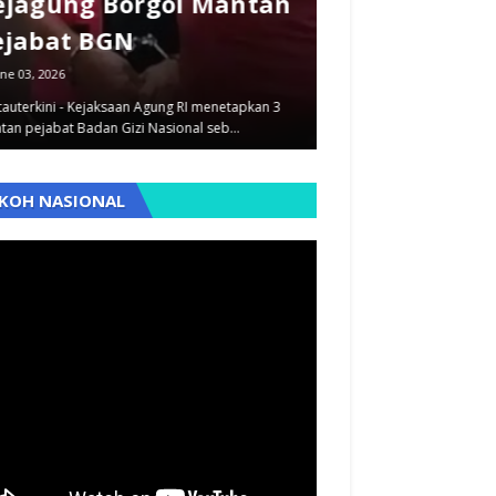
ejagung Borgol Mantan
dan Pegawai
ejabat BGN
Dilimpahkan
ne 03, 2026
September 12, 2025
auterkini - Kejaksaan Agung RI menetapkan 3
Pantauterkini - Dua kasus
tan pejabat Badan Gizi Nasional seb…
berbeda yaitu penyimpan
,
KOH NASIONAL