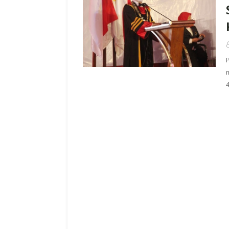
 Melakukan
BLT DDM
tan Melawan
Lemahnya Pengaw
NCW Jawa Barat
Kemendes Pantau 
an Pemenang
Kembali Menemu
Rp.5,58 Milyard Ke
"Dugaan Korup Da