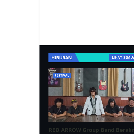
HIBURAN
LIHAT SEMU
FESTIVAL
RED ARROW Group Band Berali