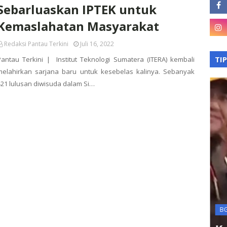
Sebarluaskan IPTEK untuk
Kemaslahatan Masyarakat
Redaksi Pantau Terkini
Juli 16, 2022
TI
Pantau Terkini | Institut Teknologi Sumatera (ITERA) kembali
melahirkan sarjana baru untuk kesebelas kalinya. Sebanyak
421 lulusan diwisuda dalam Si…
asan
Terkini
kan
BGN
na BLT
KPK OTT Kepala Kanim
B