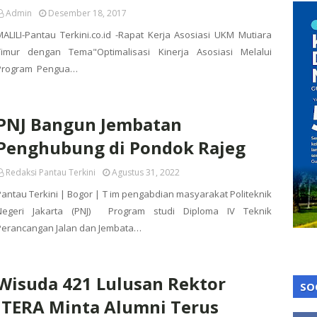
Admin
Desember 18, 2017
MALILI-Pantau Terkini.co.id -Rapat Kerja Asosiasi UKM Mutiara
Timur dengan Tema"Optimalisasi Kinerja Asosiasi Melalui
Program Pengua…
PNJ Bangun Jembatan
Penghubung di Pondok Rajeg
Redaksi Pantau Terkini
Agustus 31, 2022
Pantau Terkini | Bogor | T im pengabdian masyarakat Politeknik
Negeri Jakarta (PNJ) Program studi Diploma IV Teknik
Perancangan Jalan dan Jembata…
Wisuda 421 Lulusan Rektor
SO
ITERA Minta Alumni Terus