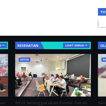
TO
KESEHATAN
OL
A
LIHAT SEMUA
DEPOK
BA
ran
RSUI Selenggarakan Donor Darah
Sav