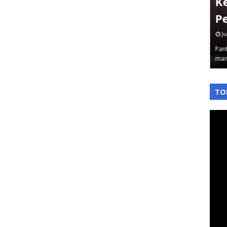
Jakbar Sampai Plt Dirjen
K
Diseret
P
June 03, 2026
Ju
 Ke sekian
Pantauterkini – Komisi Pemberantasan Korupsi
Pant
…
kembali tancap gas. Rabu 3/6/2026 malam, …
man
,
,
TO