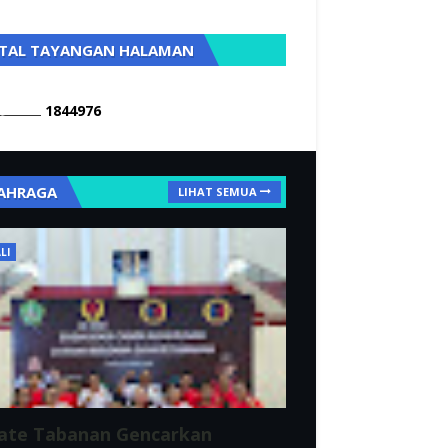
TAL TAYANGAN HALAMAN
1
8
4
4
9
7
6
AHRAGA
LIHAT SEMUA
LI
ate Tabanan Gencarkan