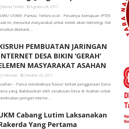
Berita Terkini
Agustus 28, 2017
LUWU UTARA -Pantau Terkini.co.id . Pesatnya kemajuan IPTEK
saat ini, menuntut masyarakat untuk melek akan teknologi. Hal
tersebut ditekank…
KISRUH PEMBUATAN JARINGAN
INTERNET DESA BIKIN ‘GERAH’
ELEMEN MASYARAKAT ASAHAN
Unknown
Oktober 20, 2017
Asahan – Pasca merebaknya ‘kasus’ terkait penggunaan Dana
Desa yang dialokasikan oleh seratusan Desa di Asahan untuk
pembuatan jaringan interne…
UKM Cabang Lutim Laksanakan
Rakerda Yang Pertama